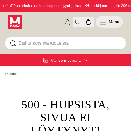
in!
Puutarhakalusteiden loppuunmyynti jatkuu!
Uutiskirjeen tilaajille 20€ al
Menu
Valitse myymälä
Etusivu
500 - HUPSISTA,
SIVUA EI
LÖYTYNYT!