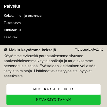
Palvelut
Kokoaminen ja asennus
Tuoteturva
Hintatakuu
Laatutakuu
🍪 Mekin käytämme keksejä
Tietosuojakäytäntö
Käytämme evästeitä parantaaksemme sivustoa,
analysoidaksemme käyttäjäpolkuja ja tarjotaksemme
Maksutavat
Seuraa meitä
personoitua sisältöä. Evästeiden kieltäminen voi estää
tiettyjä toimintoja. Lisätiedot evästetyypeistä löytyvät
M
A
SKU
M
A
SKU
asetuksista.
T
ili
L
a
s
ku
MUOKKAA ASETUKSIA
HYVÄKSYN TÄMÄN