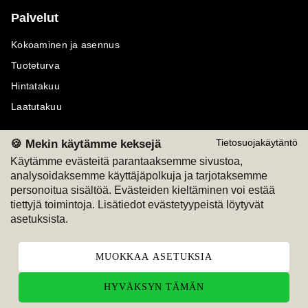
Palvelut
Kokoaminen ja asennus
Tuoteturva
Hintatakuu
Laatutakuu
🍪 Mekin käytämme keksejä
Tietosuojakäytäntö
Käytämme evästeitä parantaaksemme sivustoa,
analysoidaksemme käyttäjäpolkuja ja tarjotaksemme
Maksutavat
Seuraa meitä
personoitua sisältöä. Evästeiden kieltäminen voi estää
tiettyjä toimintoja. Lisätiedot evästetyypeistä löytyvät
M
A
SKU
M
A
SKU
asetuksista.
T
ili
L
a
s
ku
MUOKKAA ASETUKSIA
HYVÄKSYN TÄMÄN