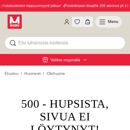
hakalusteiden loppuunmyynti jatkuu!
Uutiskirjeen tilaajille 20€ alennus yli 100€
Menu
Valitse myymälä
Etusivu
/
Huoneet
/
Olohuone
500 - HUPSISTA,
SIVUA EI
LÖYTYNYT!