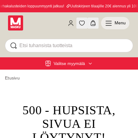
hakalusteiden loppuunmyynti jatkuu!
Uutiskirjeen tilaajille 20€ alennus yli 100€
Menu
Valitse myymälä
Etusivu
500 - HUPSISTA,
SIVUA EI
LÖYTYNYT!