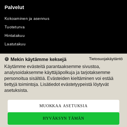
Palvelut
Kokoaminen ja asennus
Tuoteturva
Hintatakuu
Laatutakuu
🍪 Mekin käytämme keksejä
Tietosuojakäytäntö
Käytämme evästeitä parantaaksemme sivustoa,
analysoidaksemme käyttäjäpolkuja ja tarjotaksemme
Maksutavat
Seuraa meitä
personoitua sisältöä. Evästeiden kieltäminen voi estää
tiettyjä toimintoja. Lisätiedot evästetyypeistä löytyvät
M
A
SKU
M
A
SKU
asetuksista.
T
ili
L
a
s
ku
MUOKKAA ASETUKSIA
HYVÄKSYN TÄMÄN