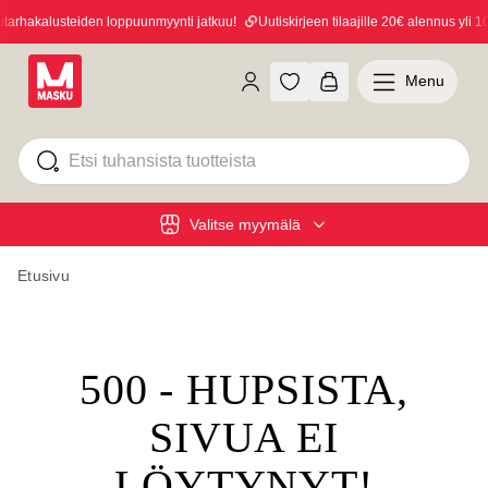
rhakalusteiden loppuunmyynti jatkuu!
Uutiskirjeen tilaajille 20€ alennus yli 10
Menu
Valitse myymälä
Etusivu
500 - HUPSISTA,
SIVUA EI
LÖYTYNYT!