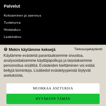
Palvelut
Kokoaminen ja asennus
Tuoteturva
Hintatakuu
Laatutakuu
🍪 Mekin käytämme keksejä
Tietosuojakäytäntö
Käytämme evästeitä parantaaksemme sivustoa,
analysoidaksemme käyttäjäpolkuja ja tarjotaksemme
Maksutavat
Seuraa meitä
personoitua sisältöä. Evästeiden kieltäminen voi estää
tiettyjä toimintoja. Lisätiedot evästetyypeistä löytyvät
M
A
SKU
M
A
SKU
asetuksista.
T
ili
L
a
s
ku
MUOKKAA ASETUKSIA
HYVÄKSYN TÄMÄN