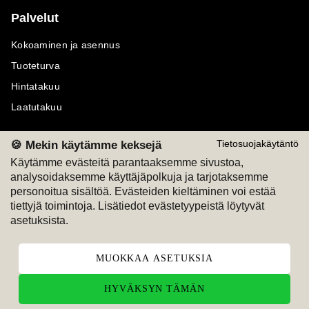
Palvelut
Kokoaminen ja asennus
Tuoteturva
Hintatakuu
Laatutakuu
🍪 Mekin käytämme keksejä
Tietosuojakäytäntö
Käytämme evästeitä parantaaksemme sivustoa,
analysoidaksemme käyttäjäpolkuja ja tarjotaksemme
Maksutavat
Seuraa meitä
personoitua sisältöä. Evästeiden kieltäminen voi estää
tiettyjä toimintoja. Lisätiedot evästetyypeistä löytyvät
M
A
SKU
M
A
SKU
asetuksista.
T
ili
L
a
s
ku
MUOKKAA ASETUKSIA
HYVÄKSYN TÄMÄN