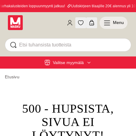
rhakalusteiden loppuunmyynti jatkuu!
Uutiskirjeen tilaajille 20€ alennus yli 100
Menu
Valitse myymälä
Etusivu
500 - HUPSISTA,
SIVUA EI
LÖYTYNYT!