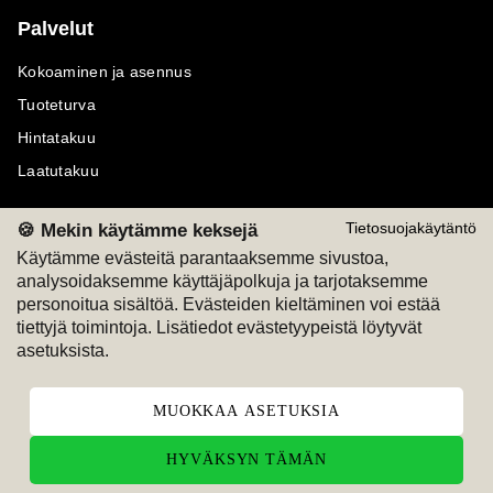
Palvelut
Kokoaminen ja asennus
Tuoteturva
Hintatakuu
Laatutakuu
🍪 Mekin käytämme keksejä
Tietosuojakäytäntö
Käytämme evästeitä parantaaksemme sivustoa,
analysoidaksemme käyttäjäpolkuja ja tarjotaksemme
Maksutavat
Seuraa meitä
personoitua sisältöä. Evästeiden kieltäminen voi estää
tiettyjä toimintoja. Lisätiedot evästetyypeistä löytyvät
M
A
SKU
M
A
SKU
asetuksista.
T
ili
L
a
s
ku
MUOKKAA ASETUKSIA
HYVÄKSYN TÄMÄN