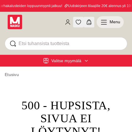
hakalusteiden loppuunmyynti jatkuu!
Uutiskirjeen tilaajille 20€ alennus yli 100€
Menu
Valitse myymälä
Etusivu
500 - HUPSISTA,
SIVUA EI
LÖYTYNYT!