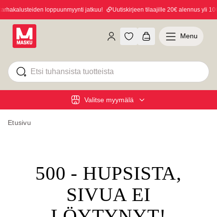
rhakalusteiden loppuunmyynti jatkuu!
Uutiskirjeen tilaajille 20€ alennus yli 100
Menu
Valitse myymälä
Etusivu
500 - HUPSISTA,
SIVUA EI
LÖYTYNYT!