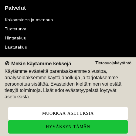
Palvelut
Kokoaminen ja asennus
Tuoteturva
Hintatakuu
Laatutakuu
🍪 Mekin käytämme keksejä
Tietosuojakäytäntö
Käytämme evästeitä parantaaksemme sivustoa,
analysoidaksemme käyttäjäpolkuja ja tarjotaksemme
Maksutavat
Seuraa meitä
personoitua sisältöä. Evästeiden kieltäminen voi estää
tiettyjä toimintoja. Lisätiedot evästetyypeistä löytyvät
M
A
SKU
M
A
SKU
asetuksista.
T
ili
L
a
s
ku
MUOKKAA ASETUKSIA
HYVÄKSYN TÄMÄN