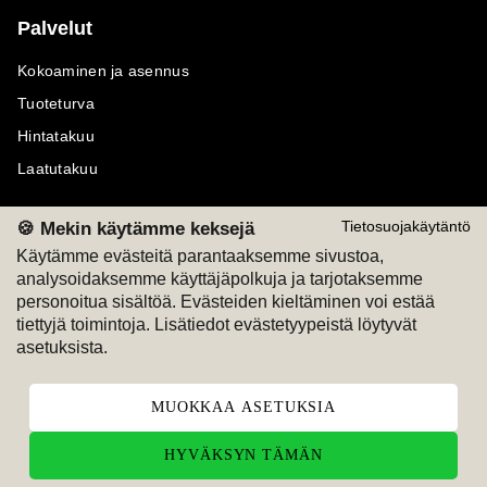
Palvelut
Kokoaminen ja asennus
Tuoteturva
Hintatakuu
Laatutakuu
🍪 Mekin käytämme keksejä
Tietosuojakäytäntö
Käytämme evästeitä parantaaksemme sivustoa,
analysoidaksemme käyttäjäpolkuja ja tarjotaksemme
Maksutavat
Seuraa meitä
personoitua sisältöä. Evästeiden kieltäminen voi estää
tiettyjä toimintoja. Lisätiedot evästetyypeistä löytyvät
M
A
SKU
M
A
SKU
asetuksista.
T
ili
L
a
s
ku
MUOKKAA ASETUKSIA
HYVÄKSYN TÄMÄN