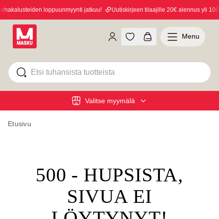
hakalusteiden loppuunmyynti jatkuu!
Uutiskirjeen tilaajille 20€ alennus yli 100€
Menu
Valitse myymälä
Etusivu
500 - HUPSISTA,
SIVUA EI
LÖYTYNYT!