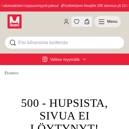
akalusteiden loppuunmyynti jatkuu!
Uutiskirjeen tilaajille 20€ alennus yli 100€ 
Menu
Valitse myymälä
Etusivu
500 - HUPSISTA,
SIVUA EI
LÖYTYNYT!