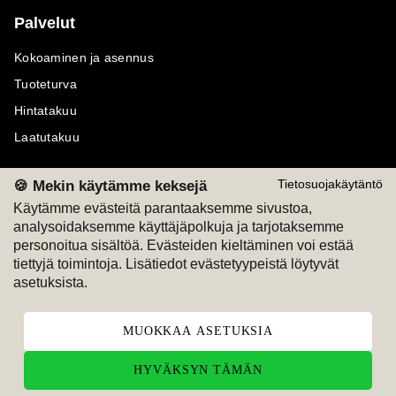
Palvelut
Kokoaminen ja asennus
Tuoteturva
Hintatakuu
Laatutakuu
🍪 Mekin käytämme keksejä
Tietosuojakäytäntö
Käytämme evästeitä parantaaksemme sivustoa,
analysoidaksemme käyttäjäpolkuja ja tarjotaksemme
Maksutavat
Seuraa meitä
personoitua sisältöä. Evästeiden kieltäminen voi estää
tiettyjä toimintoja. Lisätiedot evästetyypeistä löytyvät
M
A
SKU
M
A
SKU
asetuksista.
T
ili
L
a
s
ku
MUOKKAA ASETUKSIA
HYVÄKSYN TÄMÄN