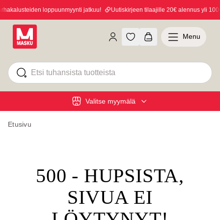
akalusteiden loppuunmyynti jatkuu!
Uutiskirjeen tilaajille 20€ alennus yli 100€ 
Menu
Valitse myymälä
Etusivu
500 - HUPSISTA,
SIVUA EI
LÖYTYNYT!