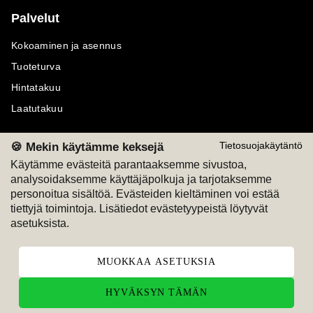
Palvelut
Kokoaminen ja asennus
Tuoteturva
Hintatakuu
Laatutakuu
🍪 Mekin käytämme keksejä
Tietosuojakäytäntö
Käytämme evästeitä parantaaksemme sivustoa,
analysoidaksemme käyttäjäpolkuja ja tarjotaksemme
Maksutavat
Seuraa meitä
personoitua sisältöä. Evästeiden kieltäminen voi estää
tiettyjä toimintoja. Lisätiedot evästetyypeistä löytyvät
M
A
SKU
M
A
SKU
asetuksista.
T
ili
L
a
s
ku
MUOKKAA ASETUKSIA
HYVÄKSYN TÄMÄN