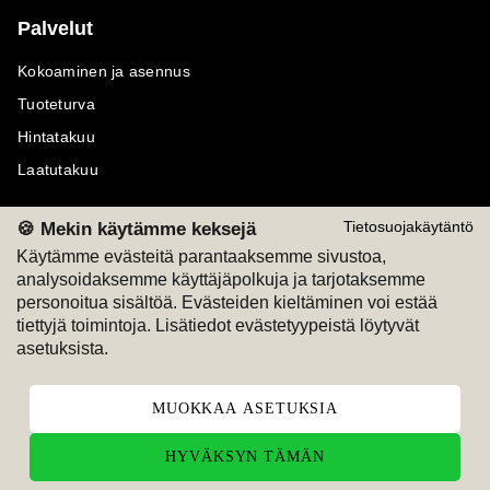
Palvelut
Kokoaminen ja asennus
Tuoteturva
Hintatakuu
Laatutakuu
🍪 Mekin käytämme keksejä
Tietosuojakäytäntö
Käytämme evästeitä parantaaksemme sivustoa,
analysoidaksemme käyttäjäpolkuja ja tarjotaksemme
Maksutavat
Seuraa meitä
personoitua sisältöä. Evästeiden kieltäminen voi estää
tiettyjä toimintoja. Lisätiedot evästetyypeistä löytyvät
M
A
SKU
M
A
SKU
asetuksista.
T
ili
L
a
s
ku
MUOKKAA ASETUKSIA
HYVÄKSYN TÄMÄN