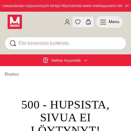
akalusteiden loppuunmyynti kiihtyy! Myymälöistä kaikki mallikappaleet väh. -50%!
Menu
Valitse myymälä
Etusivu
500 - HUPSISTA,
SIVUA EI
LÖYTYNYT!