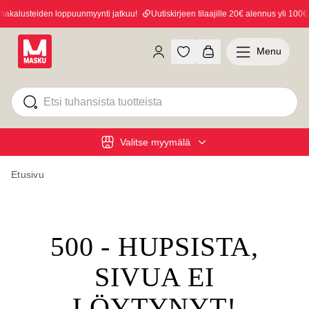
akalusteiden loppuunmyynti jatkuu!
Uutiskirjeen tilaajille 20€ alennus yli 100€ 
Menu
Valitse myymälä
Etusivu
500 - HUPSISTA,
SIVUA EI
LÖYTYNYT!