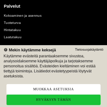
Palvelut
Kokoaminen ja asennus
Tuoteturva
Hintatakuu
Laatutakuu
🍪 Mekin käytämme keksejä
Tietosuojakäytäntö
Käytämme evästeitä parantaaksemme sivustoa,
analysoidaksemme käyttäjäpolkuja ja tarjotaksemme
Maksutavat
Seuraa meitä
personoitua sisältöä. Evästeiden kieltäminen voi estää
tiettyjä toimintoja. Lisätiedot evästetyypeistä löytyvät
M
A
SKU
M
A
SKU
asetuksista.
T
ili
L
a
s
ku
MUOKKAA ASETUKSIA
HYVÄKSYN TÄMÄN