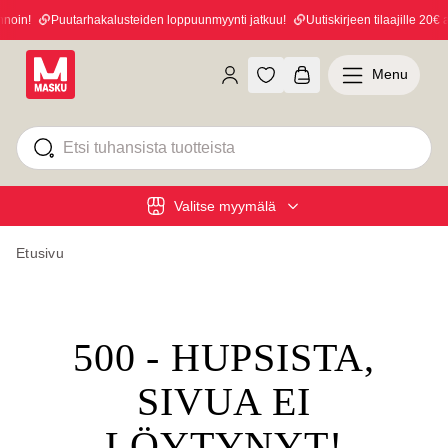
noin!
Puutarhakalusteiden loppuunmyynti jatkuu!
Uutiskirjeen tilaajille 20€ a
Menu
Valitse myymälä
Etusivu
500 - HUPSISTA,
SIVUA EI
LÖYTYNYT!