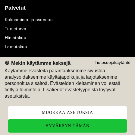
Palvelut
Kokoaminen ja asennus
Tuoteturva
Hintatakuu
Laatutakuu
🍪 Mekin käytämme keksejä
Tietosuojakäytäntö
Käytämme evästeitä parantaaksemme sivustoa,
analysoidaksemme käyttäjäpolkuja ja tarjotaksemme
Maksutavat
Seuraa meitä
personoitua sisältöä. Evästeiden kieltäminen voi estää
tiettyjä toimintoja. Lisätiedot evästetyypeistä löytyvät
M
A
SKU
M
A
SKU
asetuksista.
T
ili
L
a
s
ku
MUOKKAA ASETUKSIA
HYVÄKSYN TÄMÄN