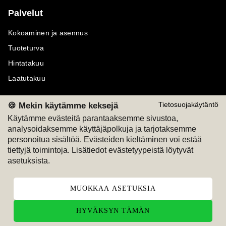
Palvelut
Kokoaminen ja asennus
Tuoteturva
Hintatakuu
Laatutakuu
🍪 Mekin käytämme keksejä
Tietosuojakäytäntö
Käytämme evästeitä parantaaksemme sivustoa,
analysoidaksemme käyttäjäpolkuja ja tarjotaksemme
Maksutavat
Seuraa meitä
personoitua sisältöä. Evästeiden kieltäminen voi estää
tiettyjä toimintoja. Lisätiedot evästetyypeistä löytyvät
M
A
SKU
M
A
SKU
asetuksista.
T
ili
L
a
s
ku
MUOKKAA ASETUKSIA
HYVÄKSYN TÄMÄN