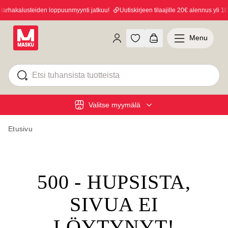
rhakalusteiden loppuunmyynti jatkuu!
Uutiskirjeen tilaajille 20€ alennus yli 100
Menu
Valitse myymälä
Etusivu
500 - HUPSISTA,
SIVUA EI
LÖYTYNYT!