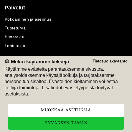
Palvelut
Kokoaminen ja asennus
Tuoteturva
Hintatakuu
Laatutakuu
🍪 Mekin käytämme keksejä
Tietosuojakäytäntö
Käytämme evästeitä parantaaksemme sivustoa,
analysoidaksemme käyttäjäpolkuja ja tarjotaksemme
Maksutavat
Seuraa meitä
personoitua sisältöä. Evästeiden kieltäminen voi estää
tiettyjä toimintoja. Lisätiedot evästetyypeistä löytyvät
M
A
SKU
M
A
SKU
asetuksista.
T
ili
L
a
s
ku
MUOKKAA ASETUKSIA
HYVÄKSYN TÄMÄN