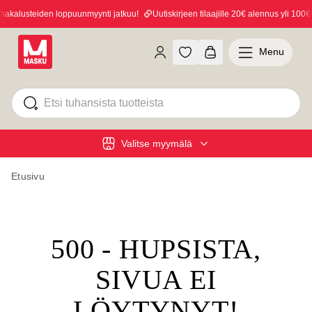
kalusteiden loppuunmyynti jatkuu!
Uutiskirjeen tilaajille 20€ alennus yli 100€ o
Menu
Valitse myymälä
Etusivu
500 - HUPSISTA,
SIVUA EI
LÖYTYNYT!