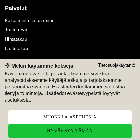
Palvelut
Kokoaminen ja asennus
Tuoteturva
Hintatakuu
Laatutakuu
🍪 Mekin käytämme keksejä
Tietosuojakäytäntö
Käytämme evästeitä parantaaksemme sivustoa,
analysoidaksemme käyttäjäpolkuja ja tarjotaksemme
Maksutavat
Seuraa meitä
personoitua sisältöä. Evästeiden kieltäminen voi estää
tiettyjä toimintoja. Lisätiedot evästetyypeistä löytyvät
M
A
SKU
M
A
SKU
asetuksista.
T
ili
L
a
s
ku
MUOKKAA ASETUKSIA
HYVÄKSYN TÄMÄN