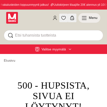
akalusteiden loppuunmyynti jatkuu!
Uutiskirjeen tilaajille 20€ alennus yli 100€ 
Menu
Valitse myymälä
Etusivu
500 - HUPSISTA,
SIVUA EI
LÖYTYNYT!