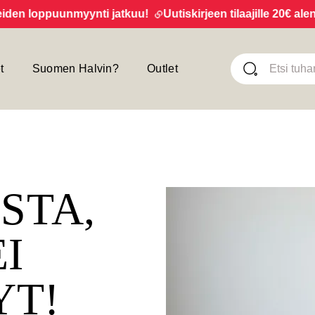
 loppuunmyynti jatkuu!
Uutiskirjeen tilaajille 20€ alennus
t
Suomen Halvin?
Outlet
ISTA,
EI
YT!