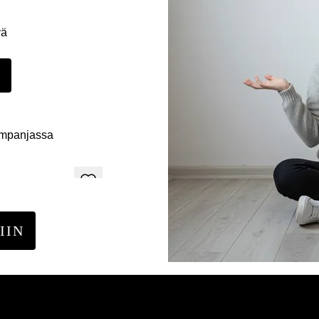
yä
E
ampanjassa
IIN