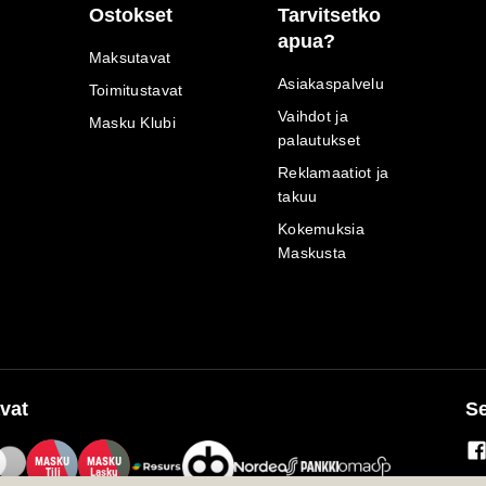
Ostokset
Tarvitsetko
apua?
Maksutavat
Asiakaspalvelu
Toimitustavat
Vaihdot ja
Masku Klubi
palautukset
Reklamaatiot ja
takuu
Kokemuksia
Maskusta
vat
Se
M
A
SKU
M
A
SKU
T
ili
L
a
s
ku