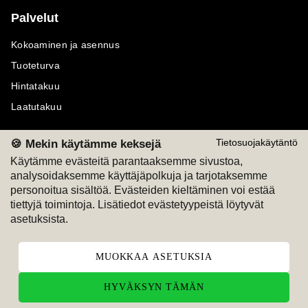
Palvelut
Kokoaminen ja asennus
Tuoteturva
Hintatakuu
Laatutakuu
🍪 Mekin käytämme keksejä
Tietosuojakäytäntö
Käytämme evästeitä parantaaksemme sivustoa,
analysoidaksemme käyttäjäpolkuja ja tarjotaksemme
Maksutavat
Seuraa meitä
personoitua sisältöä. Evästeiden kieltäminen voi estää
tiettyjä toimintoja. Lisätiedot evästetyypeistä löytyvät
M
A
SKU
M
A
SKU
asetuksista.
T
ili
L
a
s
ku
MUOKKAA ASETUKSIA
HYVÄKSYN TÄMÄN