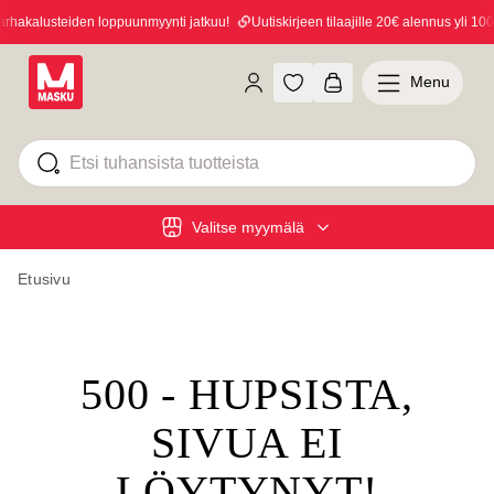
hakalusteiden loppuunmyynti jatkuu!
Uutiskirjeen tilaajille 20€ alennus yli 100€
Menu
Valitse myymälä
Etusivu
500 - HUPSISTA,
SIVUA EI
LÖYTYNYT!