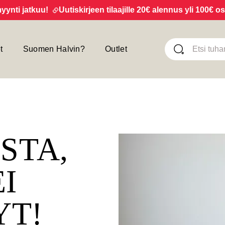
 jatkuu!
Uutiskirjeen tilaajille 20€ alennus yli 100€ ostok
t
Suomen Halvin?
Outlet
ISTA,
EI
YT!