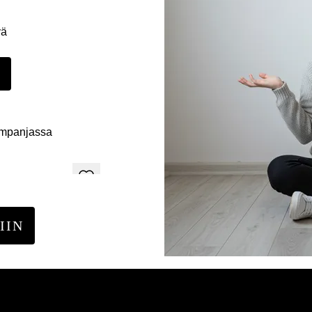
yä
E
ampanjassa
IIN