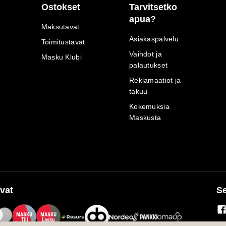
Ostokset
Tarvitsetko
apua?
Maksutavat
Asiakaspalvelu
Toimitustavat
Vaihdot ja
Masku Klubi
palautukset
Reklamaatiot ja
takuu
Kokemuksia
Maskusta
vat
Se
M
A
SKU
M
A
SKU
T
ili
L
a
s
ku