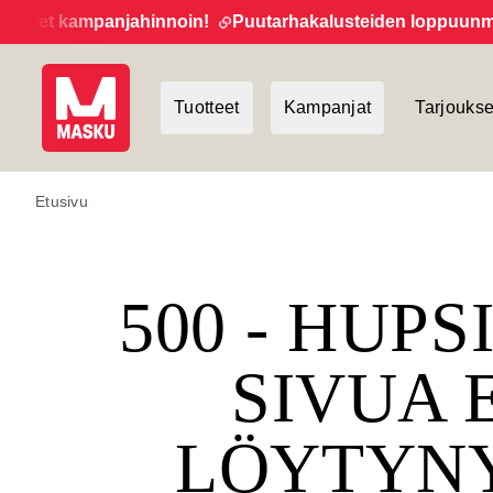
eet kampanjahinnoin!
Puutarhakalusteiden loppuunmyynti
Tuotteet
Kampanjat
Tarjoukse
Etusivu
500 - HUPS
SIVUA 
LÖYTYN