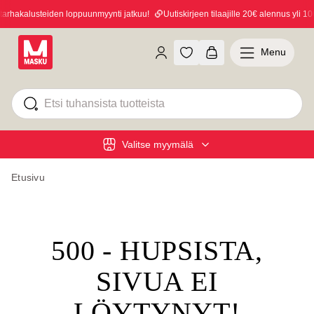
rhakalusteiden loppuunmyynti jatkuu!
Uutiskirjeen tilaajille 20€ alennus yli 100
Menu
Valitse myymälä
Etusivu
500 - HUPSISTA,
SIVUA EI
LÖYTYNYT!