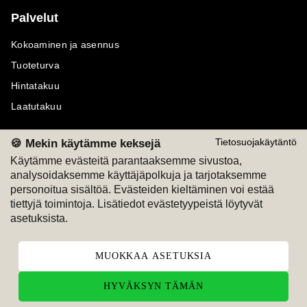
Palvelut
Kokoaminen ja asennus
Tuoteturva
Hintatakuu
Laatutakuu
🍪 Mekin käytämme keksejä
Tietosuojakäytäntö
Käytämme evästeitä parantaaksemme sivustoa,
analysoidaksemme käyttäjäpolkuja ja tarjotaksemme
Maksutavat
Seuraa meitä
personoitua sisältöä. Evästeiden kieltäminen voi estää
tiettyjä toimintoja. Lisätiedot evästetyypeistä löytyvät
M
A
SKU
M
A
SKU
asetuksista.
T
ili
L
a
s
ku
MUOKKAA ASETUKSIA
HYVÄKSYN TÄMÄN