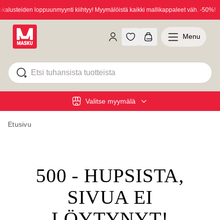
lusteiden loppuunmyynti kiihtyy! Myymälöistä kaikki mallikappaleet väh. -50%!
Menu
Valitse myymälä
Etusivu
500 - HUPSISTA,
SIVUA EI
LÖYTYNYT!