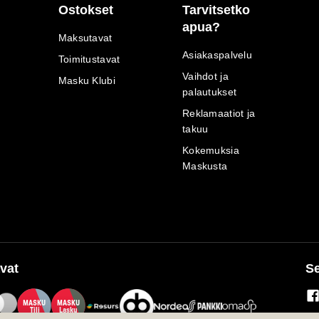
Ostokset
Tarvitsetko
apua?
Maksutavat
Asiakaspalvelu
Toimitustavat
Vaihdot ja
Masku Klubi
palautukset
Reklamaatiot ja
takuu
Kokemuksia
Maskusta
vat
Se
M
A
SKU
M
A
SKU
T
ili
L
a
s
ku