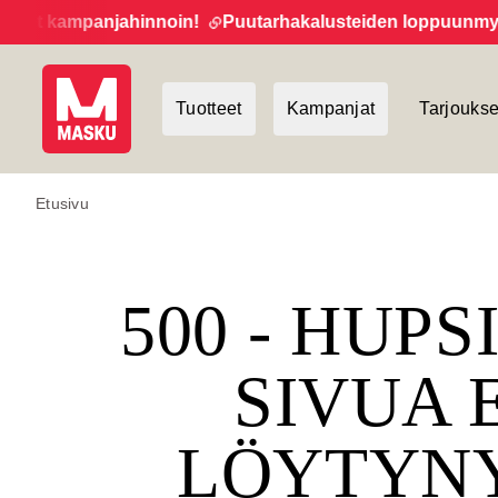
et kampanjahinnoin!
Puutarhakalusteiden loppuunmyynti 
Tuotteet
Kampanjat
Tarjoukse
Etusivu
500 - HUPS
SIVUA 
LÖYTYN