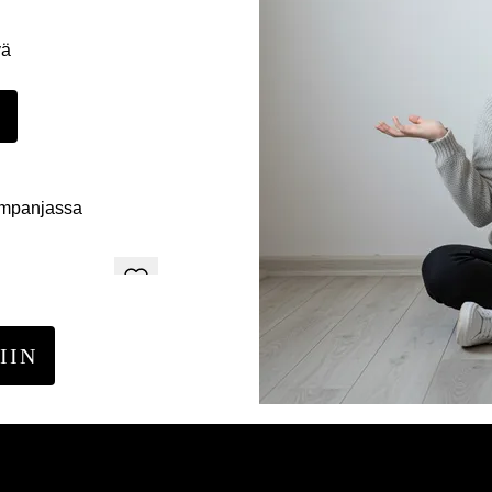
yä
E
ampanjassa
IIN