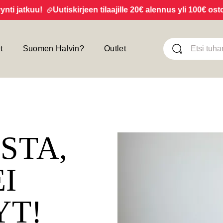
jatkuu!
Uutiskirjeen tilaajille 20€ alennus yli 100€ ostoksi
t
Suomen Halvin?
Outlet
ISTA,
EI
YT!