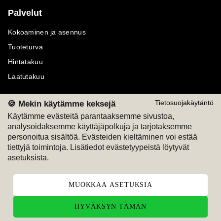
Palvelut
Kokoaminen ja asennus
Tuoteturva
Hintatakuu
Laatutakuu
🍪 Mekin käytämme keksejä
Tietosuojakäytäntö
Käytämme evästeitä parantaaksemme sivustoa,
analysoidaksemme käyttäjäpolkuja ja tarjotaksemme
Maksutavat
Seuraa meitä
personoitua sisältöä. Evästeiden kieltäminen voi estää
tiettyjä toimintoja. Lisätiedot evästetyypeistä löytyvät
M
A
SKU
M
A
SKU
asetuksista.
T
ili
L
a
s
ku
MUOKKAA ASETUKSIA
HYVÄKSYN TÄMÄN