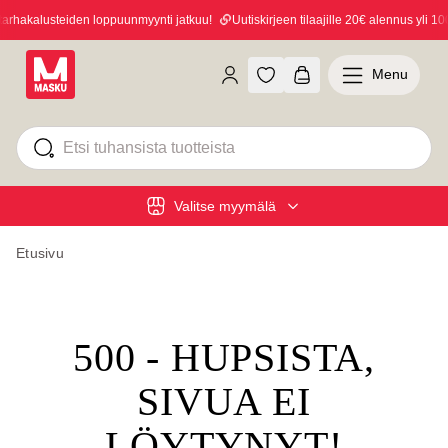
hakalusteiden loppuunmyynti jatkuu!
Uutiskirjeen tilaajille 20€ alennus yli 100
Menu
Valitse myymälä
Etusivu
500 - HUPSISTA,
SIVUA EI
LÖYTYNYT!