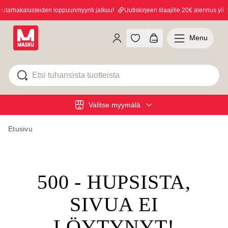
arhakalusteiden loppuunmyynti jatkuu!
Uutiskirjeen tilaajille 20€ alennus yli 1
Menu
Valitse myymälä
Etusivu
500 - HUPSISTA,
SIVUA EI
LÖYTYNYT!