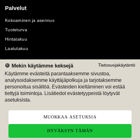
Palvelut
Kokoaminen ja asennus
Tuoteturva
Hintatakuu
Laatutakuu
🍪 Mekin käytämme keksejä
Tietosuojakäytäntö
Käytämme evästeitä parantaaksemme sivustoa,
analysoidaksemme käyttäjäpolkuja ja tarjotaksemme
Maksutavat
Seuraa meitä
personoitua sisältöä. Evästeiden kieltäminen voi estää
tiettyjä toimintoja. Lisätiedot evästetyypeistä löytyvät
M
A
SKU
M
A
SKU
asetuksista.
T
ili
L
a
s
ku
MUOKKAA ASETUKSIA
HYVÄKSYN TÄMÄN