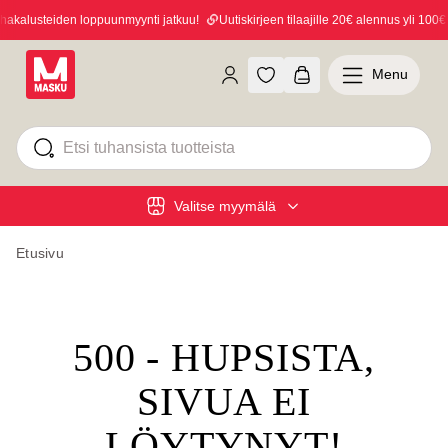
kalusteiden loppuunmyynti jatkuu!
Uutiskirjeen tilaajille 20€ alennus yli 100€ o
Menu
Valitse myymälä
Etusivu
500 - HUPSISTA,
SIVUA EI
LÖYTYNYT!