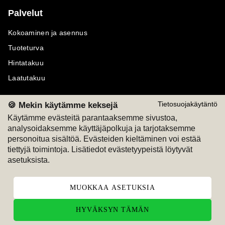
Palvelut
Kokoaminen ja asennus
Tuoteturva
Hintatakuu
Laatutakuu
🍪 Mekin käytämme keksejä
Tietosuojakäytäntö
Käytämme evästeitä parantaaksemme sivustoa,
analysoidaksemme käyttäjäpolkuja ja tarjotaksemme
Maksutavat
Seuraa meitä
personoitua sisältöä. Evästeiden kieltäminen voi estää
tiettyjä toimintoja. Lisätiedot evästetyypeistä löytyvät
M
A
SKU
M
A
SKU
asetuksista.
T
ili
L
a
s
ku
MUOKKAA ASETUKSIA
HYVÄKSYN TÄMÄN