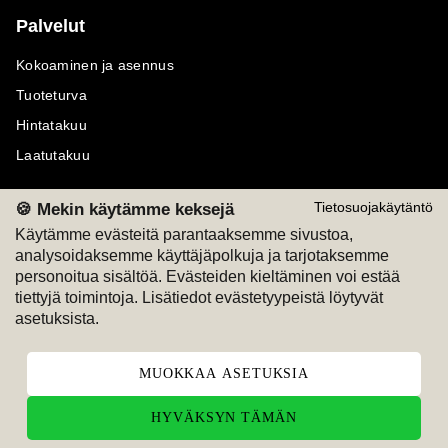
Palvelut
Kokoaminen ja asennus
Tuoteturva
Hintatakuu
Laatutakuu
🍪 Mekin käytämme keksejä
Tietosuojakäytäntö
Käytämme evästeitä parantaaksemme sivustoa,
analysoidaksemme käyttäjäpolkuja ja tarjotaksemme
Maksutavat
Seuraa meitä
personoitua sisältöä. Evästeiden kieltäminen voi estää
tiettyjä toimintoja. Lisätiedot evästetyypeistä löytyvät
M
A
SKU
M
A
SKU
asetuksista.
T
ili
L
a
s
ku
MUOKKAA ASETUKSIA
HYVÄKSYN TÄMÄN