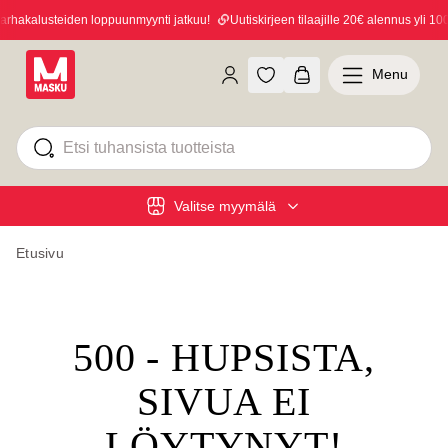
hakalusteiden loppuunmyynti jatkuu!
Uutiskirjeen tilaajille 20€ alennus yli 100
Menu
Valitse myymälä
Etusivu
500 - HUPSISTA,
SIVUA EI
LÖYTYNYT!