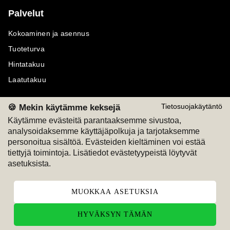
Palvelut
Kokoaminen ja asennus
Tuoteturva
Hintatakuu
Laatutakuu
🍪 Mekin käytämme keksejä
Tietosuojakäytäntö
Käytämme evästeitä parantaaksemme sivustoa,
analysoidaksemme käyttäjäpolkuja ja tarjotaksemme
Maksutavat
Seuraa meitä
personoitua sisältöä. Evästeiden kieltäminen voi estää
tiettyjä toimintoja. Lisätiedot evästetyypeistä löytyvät
M
A
SKU
M
A
SKU
asetuksista.
T
ili
L
a
s
ku
MUOKKAA ASETUKSIA
HYVÄKSYN TÄMÄN