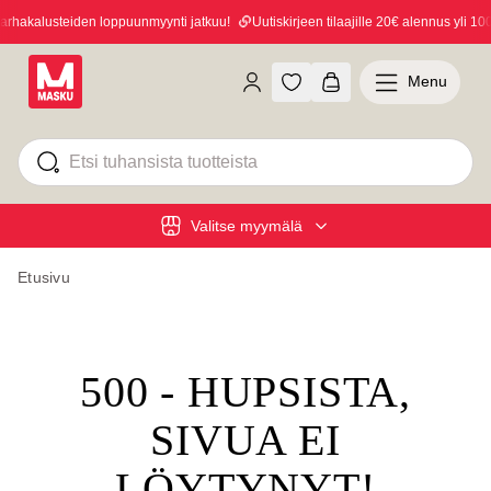
hakalusteiden loppuunmyynti jatkuu!
Uutiskirjeen tilaajille 20€ alennus yli 100€
Menu
Valitse myymälä
Etusivu
500 - HUPSISTA,
SIVUA EI
LÖYTYNYT!