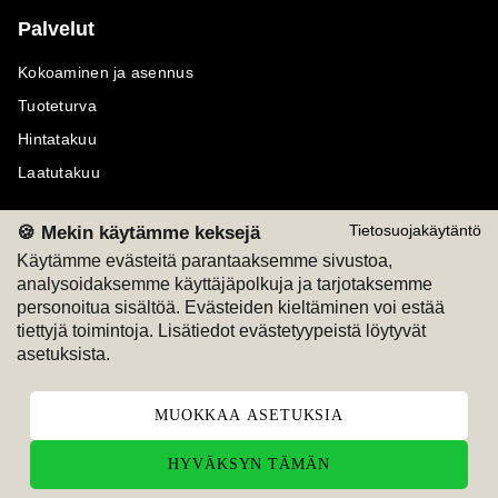
Palvelut
Kokoaminen ja asennus
Tuoteturva
Hintatakuu
Laatutakuu
🍪 Mekin käytämme keksejä
Tietosuojakäytäntö
Käytämme evästeitä parantaaksemme sivustoa,
analysoidaksemme käyttäjäpolkuja ja tarjotaksemme
Maksutavat
Seuraa meitä
personoitua sisältöä. Evästeiden kieltäminen voi estää
tiettyjä toimintoja. Lisätiedot evästetyypeistä löytyvät
M
A
SKU
M
A
SKU
asetuksista.
T
ili
L
a
s
ku
MUOKKAA ASETUKSIA
HYVÄKSYN TÄMÄN