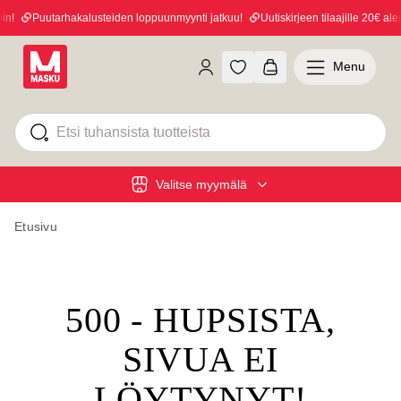
n!
Puutarhakalusteiden loppuunmyynti jatkuu!
Uutiskirjeen tilaajille 20€ alen
Menu
Valitse myymälä
Etusivu
500 - HUPSISTA,
SIVUA EI
LÖYTYNYT!