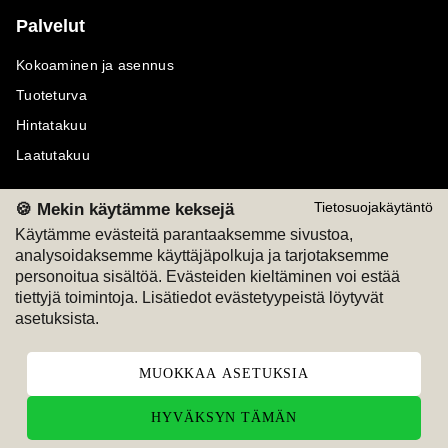
Palvelut
Kokoaminen ja asennus
Tuoteturva
Hintatakuu
Laatutakuu
🍪 Mekin käytämme keksejä
Tietosuojakäytäntö
Käytämme evästeitä parantaaksemme sivustoa,
analysoidaksemme käyttäjäpolkuja ja tarjotaksemme
Maksutavat
Seuraa meitä
personoitua sisältöä. Evästeiden kieltäminen voi estää
tiettyjä toimintoja. Lisätiedot evästetyypeistä löytyvät
M
A
SKU
M
A
SKU
asetuksista.
T
ili
L
a
s
ku
MUOKKAA ASETUKSIA
HYVÄKSYN TÄMÄN