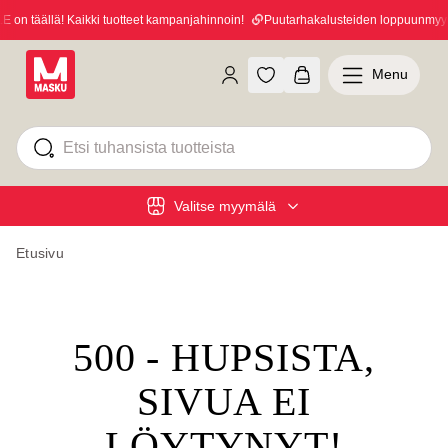
n täällä! Kaikki tuotteet kampanjahinnoin!
Puutarhakalusteiden loppuunmyynti
Menu
Valitse myymälä
Etusivu
500 - HUPSISTA,
SIVUA EI
LÖYTYNYT!