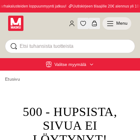
hakalusteiden loppuunmyynti jatkuu!
Uutiskirjeen tilaajille 20€ alennus yli 100
Menu
Valitse myymälä
Etusivu
500 - HUPSISTA,
SIVUA EI
LÖYTYNYT!