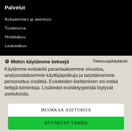
Palvelut
Kokoaminen ja asennus
Tuoteturva
Hintatakuu
Laatutakuu
🍪 Mekin käytämme keksejä
Tietosuojakäytäntö
Käytämme evästeitä parantaaksemme sivustoa,
analysoidaksemme käyttäjäpolkuja ja tarjotaksemme
Maksutavat
Seuraa meitä
personoitua sisältöä. Evästeiden kieltäminen voi estää
tiettyjä toimintoja. Lisätiedot evästetyypeistä löytyvät
M
A
SKU
M
A
SKU
asetuksista.
T
ili
L
a
s
ku
MUOKKAA ASETUKSIA
HYVÄKSYN TÄMÄN