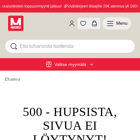
kalusteiden loppuunmyynti jatkuu!
Uutiskirjeen tilaajille 20€ alennus yli 100€ os
Menu
Valitse myymälä
Etusivu
500 - HUPSISTA,
SIVUA EI
LÖYTYNYT!