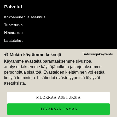
Palvelut
Kokoaminen ja asennus
Tuoteturva
Hintatakuu
Laatutakuu
🍪 Mekin käytämme keksejä
Tietosuojakäytäntö
Käytämme evästeitä parantaaksemme sivustoa,
analysoidaksemme käyttäjäpolkuja ja tarjotaksemme
Maksutavat
Seuraa meitä
personoitua sisältöä. Evästeiden kieltäminen voi estää
tiettyjä toimintoja. Lisätiedot evästetyypeistä löytyvät
M
A
SKU
M
A
SKU
asetuksista.
T
ili
L
a
s
ku
MUOKKAA ASETUKSIA
HYVÄKSYN TÄMÄN