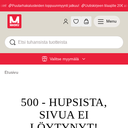
in!
Puutarhakalusteiden loppuunmyynti jatkuu!
Uutiskirjeen tilaajille 20€ ale
Menu
Valitse myymälä
Etusivu
500 - HUPSISTA,
SIVUA EI
LÖYTYNYT!