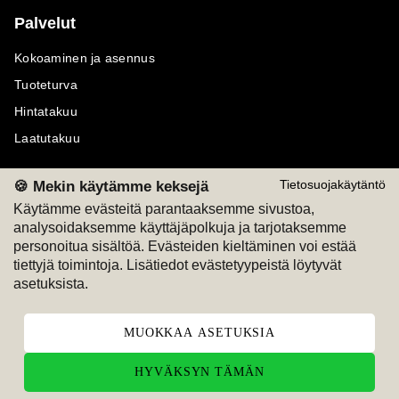
Palvelut
Kokoaminen ja asennus
Tuoteturva
Hintatakuu
Laatutakuu
🍪 Mekin käytämme keksejä
Tietosuojakäytäntö
Käytämme evästeitä parantaaksemme sivustoa,
analysoidaksemme käyttäjäpolkuja ja tarjotaksemme
Maksutavat
Seuraa meitä
personoitua sisältöä. Evästeiden kieltäminen voi estää
tiettyjä toimintoja. Lisätiedot evästetyypeistä löytyvät
M
A
SKU
M
A
SKU
asetuksista.
T
ili
L
a
s
ku
MUOKKAA ASETUKSIA
HYVÄKSYN TÄMÄN