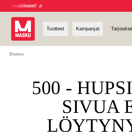
 ennakkoon!
Tuotteet
Kampanjat
Tarjoukse
Etusivu
500 - HUPS
SIVUA 
LÖYTYN