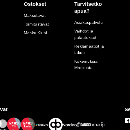
Ostokset
Tarvitsetko
apua?
Maksutavat
Asiakaspalvelu
Toimitustavat
Vaihdot ja
Masku Klubi
palautukset
Reklamaatiot ja
takuu
Kokemuksia
Maskusta
vat
Se
M
A
SKU
M
A
SKU
T
ili
L
a
s
ku