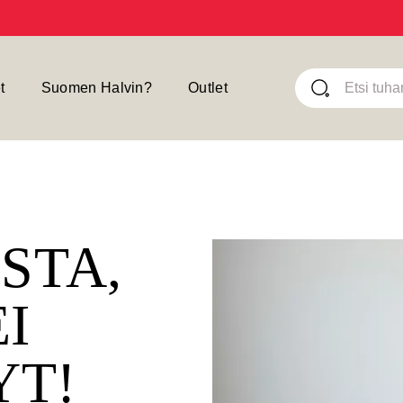
t
Suomen Halvin?
Outlet
ISTA,
EI
YT!