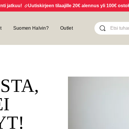
atkuu!
Uutiskirjeen tilaajille 20€ alennus yli 100€ ostoksis
t
Suomen Halvin?
Outlet
ISTA,
EI
YT!