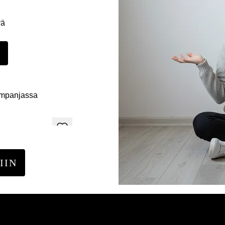
yä
E
ampanjassa
IIN