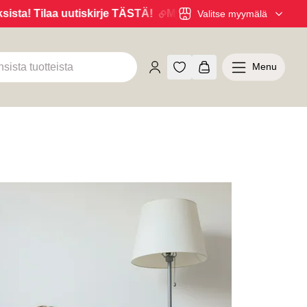
ta! Tilaa uutiskirje TÄSTÄ!
Myymälöistä 6kk maksuaikaa 0
Valitse myymälä
Menu