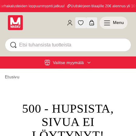
rhakalusteiden loppuunmyynti jatkuu!
Uutiskirjeen tilaajille 20€ alennus yli 100
Menu
Valitse myymälä
Etusivu
500 - HUPSISTA,
SIVUA EI
LÖYTYNYT!