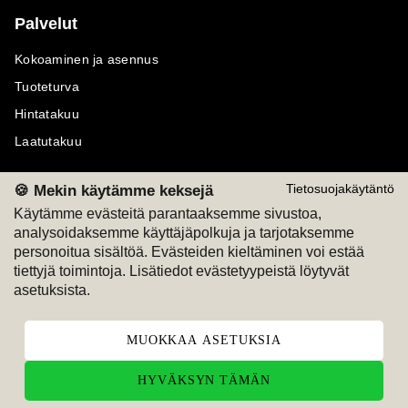
Palvelut
Kokoaminen ja asennus
Tuoteturva
Hintatakuu
Laatutakuu
🍪 Mekin käytämme keksejä
Tietosuojakäytäntö
Käytämme evästeitä parantaaksemme sivustoa,
analysoidaksemme käyttäjäpolkuja ja tarjotaksemme
Maksutavat
Seuraa meitä
personoitua sisältöä. Evästeiden kieltäminen voi estää
tiettyjä toimintoja. Lisätiedot evästetyypeistä löytyvät
M
A
SKU
M
A
SKU
asetuksista.
T
ili
L
a
s
ku
MUOKKAA ASETUKSIA
HYVÄKSYN TÄMÄN