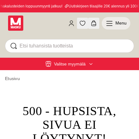
akalusteiden loppuunmyynti jatkuu!
Uutiskirjeen tilaajille 20€ alennus yli 100€ o
Menu
Valitse myymälä
Etusivu
500 - HUPSISTA,
SIVUA EI
LÖYTYNYT!