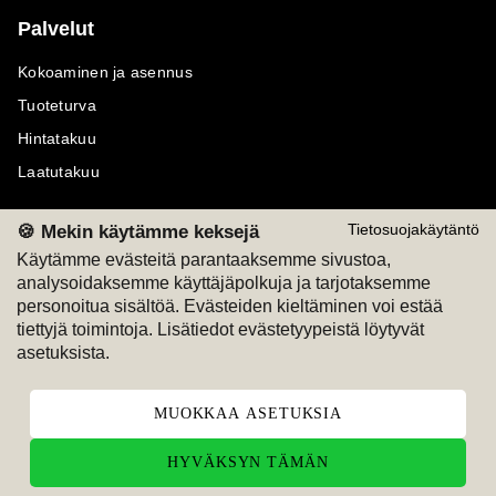
Palvelut
Kokoaminen ja asennus
Tuoteturva
Hintatakuu
Laatutakuu
🍪 Mekin käytämme keksejä
Tietosuojakäytäntö
Käytämme evästeitä parantaaksemme sivustoa,
analysoidaksemme käyttäjäpolkuja ja tarjotaksemme
Maksutavat
Seuraa meitä
personoitua sisältöä. Evästeiden kieltäminen voi estää
tiettyjä toimintoja. Lisätiedot evästetyypeistä löytyvät
M
A
SKU
M
A
SKU
asetuksista.
T
ili
L
a
s
ku
MUOKKAA ASETUKSIA
HYVÄKSYN TÄMÄN