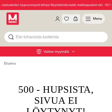
kalusteiden loppuunmyynti kiihtyy! Myymälöistä kaikki mallikappaleet väh. -50%!
Menu
Valitse myymälä
Etusivu
500 - HUPSISTA,
SIVUA EI
LÖYTYNYT!