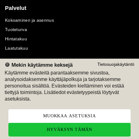
Palvelut
Kokoaminen ja asennus
Tuoteturva
Hintatakuu
Laatutakuu
🍪 Mekin käytämme keksejä
Tietosuojakäytäntö
Käytämme evästeitä parantaaksemme sivustoa,
analysoidaksemme käyttäjäpolkuja ja tarjotaksemme
Maksutavat
Seuraa meitä
personoitua sisältöä. Evästeiden kieltäminen voi estää
tiettyjä toimintoja. Lisätiedot evästetyypeistä löytyvät
M
A
SKU
M
A
SKU
asetuksista.
T
ili
L
a
s
ku
MUOKKAA ASETUKSIA
HYVÄKSYN TÄMÄN