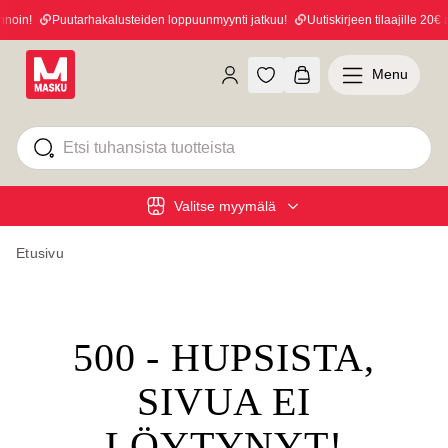
noin!
Puutarhakalusteiden loppuunmyynti jatkuu!
Uutiskirjeen tilaajille 20€ a
Menu
Valitse myymälä
Etusivu
500 - HUPSISTA,
SIVUA EI
LÖYTYNYT!