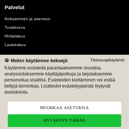
Palvelut
Kokoaminen ja asennus
Tuoteturva
Hintatakuu
Laatutakuu
🍪 Mekin käytämme keksejä
Tietosuojakäytäntö
Käytämme evästeitä parantaaksemme sivustoa,
analysoidaksemme käyttäjäpolkuja ja tarjotaksemme
Maksutavat
Seuraa meitä
personoitua sisältöä. Evästeiden kieltäminen voi estää
tiettyjä toimintoja. Lisätiedot evästetyypeistä löytyvät
M
A
SKU
M
A
SKU
asetuksista.
T
ili
L
a
s
ku
MUOKKAA ASETUKSIA
HYVÄKSYN TÄMÄN