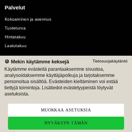
Palvelut
Kokoaminen ja asennus
Tuoteturva
Hintatakuu
Laatutakuu
🍪 Mekin käytämme keksejä
Tietosuojakäytäntö
Käytämme evästeitä parantaaksemme sivustoa,
analysoidaksemme käyttäjäpolkuja ja tarjotaksemme
Maksutavat
Seuraa meitä
personoitua sisältöä. Evästeiden kieltäminen voi estää
tiettyjä toimintoja. Lisätiedot evästetyypeistä löytyvät
M
A
SKU
M
A
SKU
asetuksista.
T
ili
L
a
s
ku
MUOKKAA ASETUKSIA
HYVÄKSYN TÄMÄN