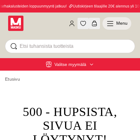
rhakalusteiden loppuunmyynti jatkuu!
Uutiskirjeen tilaajille 20€ alennus yli 100
Menu
Valitse myymälä
Etusivu
500 - HUPSISTA,
SIVUA EI
LÖYTYNYT!