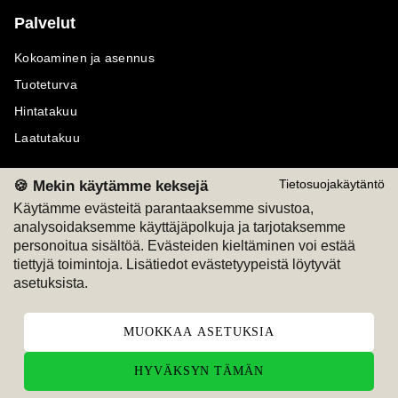
Palvelut
Kokoaminen ja asennus
Tuoteturva
Hintatakuu
Laatutakuu
🍪 Mekin käytämme keksejä
Tietosuojakäytäntö
Käytämme evästeitä parantaaksemme sivustoa,
analysoidaksemme käyttäjäpolkuja ja tarjotaksemme
Maksutavat
Seuraa meitä
personoitua sisältöä. Evästeiden kieltäminen voi estää
tiettyjä toimintoja. Lisätiedot evästetyypeistä löytyvät
M
A
SKU
M
A
SKU
asetuksista.
T
ili
L
a
s
ku
MUOKKAA ASETUKSIA
HYVÄKSYN TÄMÄN