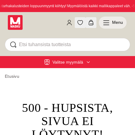
rhakalusteiden loppuunmyynti kiihtyy! Myymälöistä kaikki mallikappaleet väh. -5
Menu
Valitse myymälä
Etusivu
500 - HUPSISTA,
SIVUA EI
LÖYTYNYT!