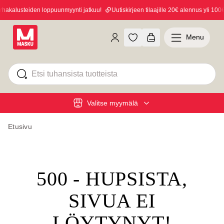
akalusteiden loppuunmyynti jatkuu!
Uutiskirjeen tilaajille 20€ alennus yli 100€ 
Menu
Valitse myymälä
Etusivu
500 - HUPSISTA,
SIVUA EI
LÖYTYNYT!