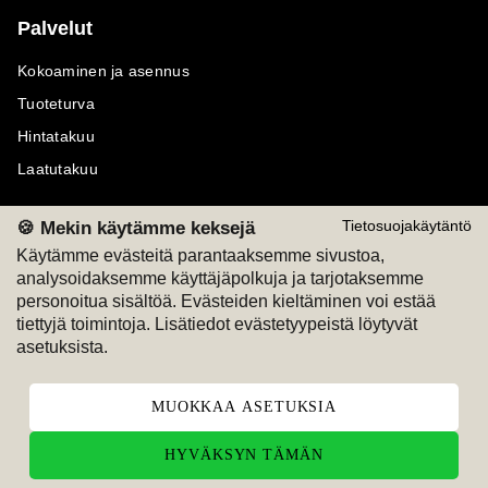
Palvelut
Kokoaminen ja asennus
Tuoteturva
Hintatakuu
Laatutakuu
🍪 Mekin käytämme keksejä
Tietosuojakäytäntö
Käytämme evästeitä parantaaksemme sivustoa,
analysoidaksemme käyttäjäpolkuja ja tarjotaksemme
Maksutavat
Seuraa meitä
personoitua sisältöä. Evästeiden kieltäminen voi estää
tiettyjä toimintoja. Lisätiedot evästetyypeistä löytyvät
M
A
SKU
M
A
SKU
asetuksista.
T
ili
L
a
s
ku
MUOKKAA ASETUKSIA
HYVÄKSYN TÄMÄN