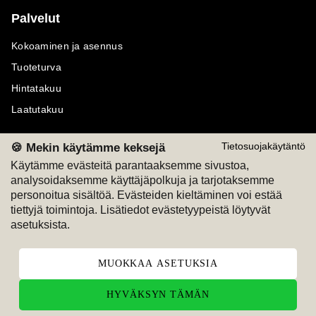
Palvelut
Kokoaminen ja asennus
Tuoteturva
Hintatakuu
Laatutakuu
🍪 Mekin käytämme keksejä
Tietosuojakäytäntö
Käytämme evästeitä parantaaksemme sivustoa,
analysoidaksemme käyttäjäpolkuja ja tarjotaksemme
Maksutavat
Seuraa meitä
personoitua sisältöä. Evästeiden kieltäminen voi estää
tiettyjä toimintoja. Lisätiedot evästetyypeistä löytyvät
M
A
SKU
M
A
SKU
asetuksista.
T
ili
L
a
s
ku
MUOKKAA ASETUKSIA
HYVÄKSYN TÄMÄN