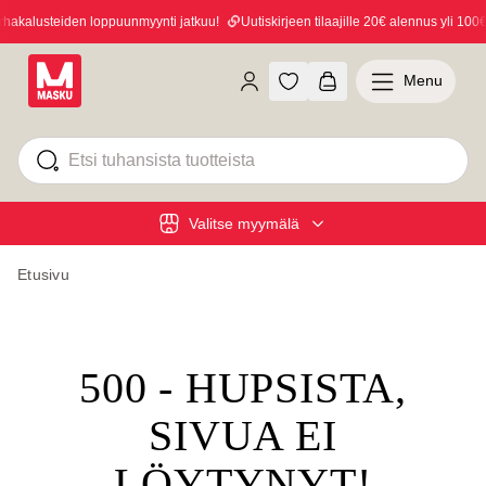
akalusteiden loppuunmyynti jatkuu!
Uutiskirjeen tilaajille 20€ alennus yli 100€ o
Menu
Valitse myymälä
Etusivu
500 - HUPSISTA,
SIVUA EI
LÖYTYNYT!