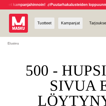
teet kampanjahinnoin!
Puutarhakalusteiden loppuunmyynti
Tuotteet
Kampanjat
Tarjoukse
Etusivu
500 - HUPS
SIVUA 
LÖYTYN