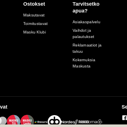
Ostokset
Tarvitsetko
apua?
Maksutavat
Asiakaspalvelu
Toimitustavat
Vaihdot ja
Masku Klubi
palautukset
Reklamaatiot ja
takuu
Kokemuksia
Maskusta
vat
Se
M
A
SKU
M
A
SKU
T
ili
L
a
s
ku