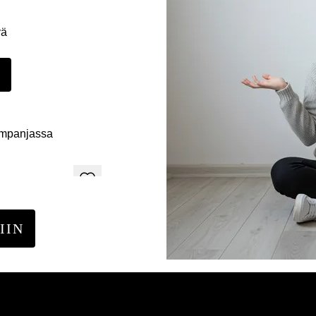
yä
E
ampanjassa
IIN