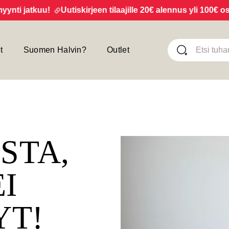
 jatkuu!
Uutiskirjeen tilaajille 20€ alennus yli 100€ ostok
t
Suomen Halvin?
Outlet
ISTA,
EI
YT!