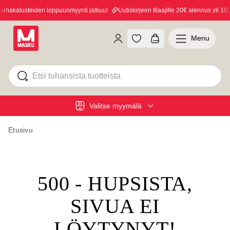
hakalusteiden loppuunmyynti jatkuu!
Uutiskirjeen tilaajille 20€ alennus yli 100€
Menu
Valitse myymälä
Etusivu
500 - HUPSISTA,
SIVUA EI
LÖYTYNYT!