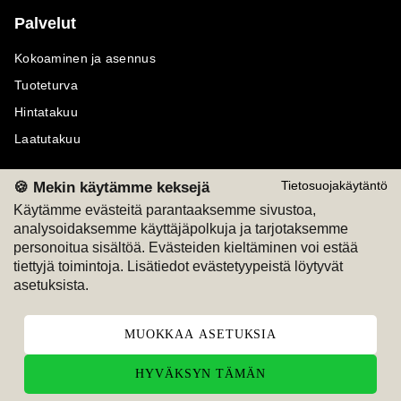
Palvelut
Kokoaminen ja asennus
Tuoteturva
Hintatakuu
Laatutakuu
🍪 Mekin käytämme keksejä
Tietosuojakäytäntö
Käytämme evästeitä parantaaksemme sivustoa,
analysoidaksemme käyttäjäpolkuja ja tarjotaksemme
Maksutavat
Seuraa meitä
personoitua sisältöä. Evästeiden kieltäminen voi estää
tiettyjä toimintoja. Lisätiedot evästetyypeistä löytyvät
M
A
SKU
M
A
SKU
asetuksista.
T
ili
L
a
s
ku
MUOKKAA ASETUKSIA
HYVÄKSYN TÄMÄN