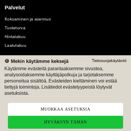
Palvelut
Kokoaminen ja asennus
Tuoteturva
Hintatakuu
Laatutakuu
🍪 Mekin käytämme keksejä
Tietosuojakäytäntö
Käytämme evästeitä parantaaksemme sivustoa,
analysoidaksemme käyttäjäpolkuja ja tarjotaksemme
Maksutavat
Seuraa meitä
personoitua sisältöä. Evästeiden kieltäminen voi estää
tiettyjä toimintoja. Lisätiedot evästetyypeistä löytyvät
M
A
SKU
M
A
SKU
asetuksista.
T
ili
L
a
s
ku
MUOKKAA ASETUKSIA
HYVÄKSYN TÄMÄN