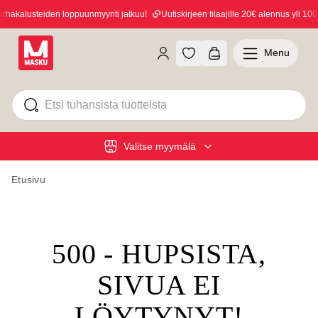
hakalusteiden loppuunmyynti jatkuu!
Uutiskirjeen tilaajille 20€ alennus yli 100€
Menu
Valitse myymälä
Etusivu
500 - HUPSISTA,
SIVUA EI
LÖYTYNYT!