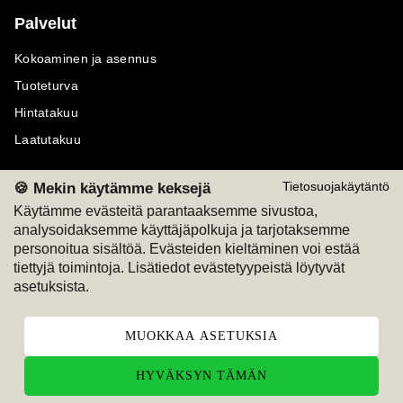
Palvelut
Kokoaminen ja asennus
Tuoteturva
Hintatakuu
Laatutakuu
🍪 Mekin käytämme keksejä
Tietosuojakäytäntö
Käytämme evästeitä parantaaksemme sivustoa,
analysoidaksemme käyttäjäpolkuja ja tarjotaksemme
Maksutavat
Seuraa meitä
personoitua sisältöä. Evästeiden kieltäminen voi estää
tiettyjä toimintoja. Lisätiedot evästetyypeistä löytyvät
M
A
SKU
M
A
SKU
asetuksista.
T
ili
L
a
s
ku
MUOKKAA ASETUKSIA
HYVÄKSYN TÄMÄN