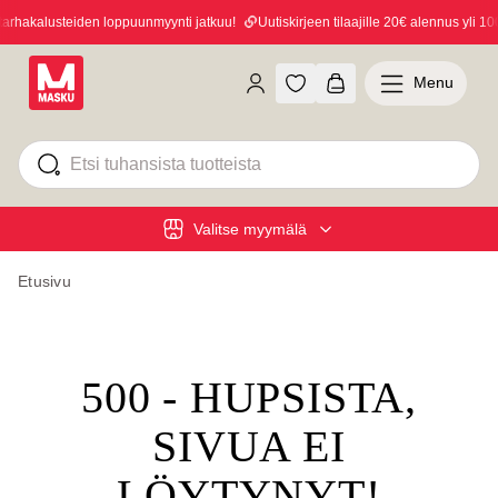
hakalusteiden loppuunmyynti jatkuu!
Uutiskirjeen tilaajille 20€ alennus yli 100
Menu
Valitse myymälä
Etusivu
500 - HUPSISTA,
SIVUA EI
LÖYTYNYT!