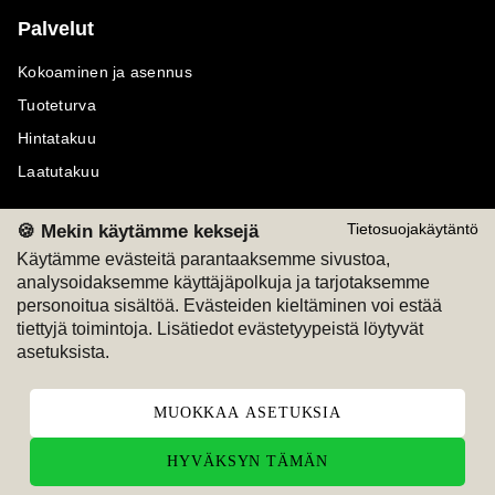
Palvelut
Kokoaminen ja asennus
Tuoteturva
Hintatakuu
Laatutakuu
🍪 Mekin käytämme keksejä
Tietosuojakäytäntö
Käytämme evästeitä parantaaksemme sivustoa,
analysoidaksemme käyttäjäpolkuja ja tarjotaksemme
Maksutavat
Seuraa meitä
personoitua sisältöä. Evästeiden kieltäminen voi estää
tiettyjä toimintoja. Lisätiedot evästetyypeistä löytyvät
M
A
SKU
M
A
SKU
asetuksista.
T
ili
L
a
s
ku
MUOKKAA ASETUKSIA
HYVÄKSYN TÄMÄN