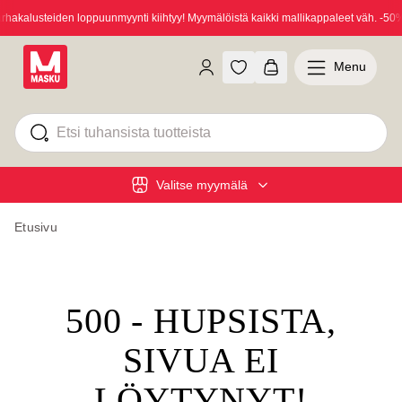
akalusteiden loppuunmyynti kiihtyy! Myymälöistä kaikki mallikappaleet väh. -50%!
Menu
Valitse myymälä
Etusivu
500 - HUPSISTA,
SIVUA EI
LÖYTYNYT!