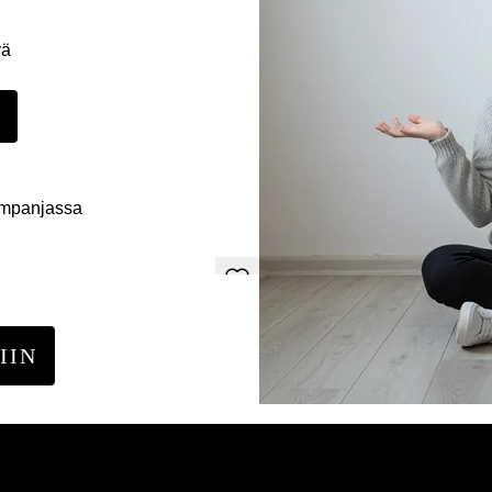
yä
E
ampanjassa
IIN