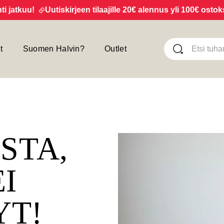
tkuu!
Uutiskirjeen tilaajille 20€ alennus yli 100€ ostoksist
t
Suomen Halvin?
Outlet
ISTA,
EI
YT!