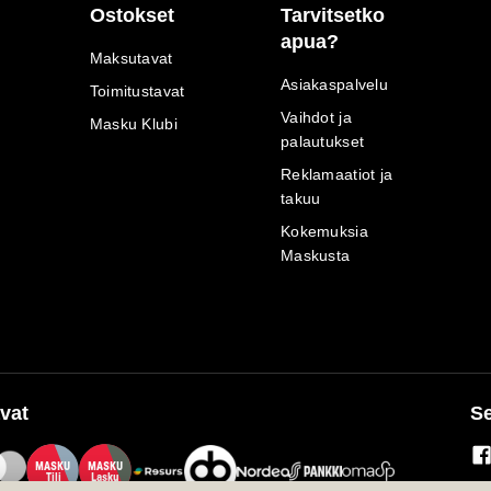
Ostokset
Tarvitsetko
apua?
Maksutavat
Asiakaspalvelu
Toimitustavat
Vaihdot ja
Masku Klubi
palautukset
Reklamaatiot ja
takuu
Kokemuksia
Maskusta
vat
Se
M
A
SKU
M
A
SKU
T
ili
L
a
s
ku