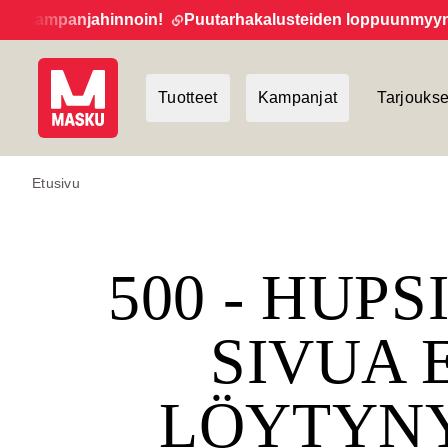
 kampanjahinnoin!
Puutarhakalusteiden loppuunmyynti ja
Tuotteet
Kampanjat
Tarjoukse
Etusivu
500 - HUPS
SIVUA 
LÖYTYN