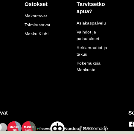
Ostokset
Tarvitsetko
apua?
Maksutavat
Asiakaspalvelu
Toimitustavat
Vaihdot ja
Masku Klubi
palautukset
Reklamaatiot ja
takuu
Kokemuksia
Maskusta
vat
Se
M
A
SKU
M
A
SKU
T
ili
L
a
s
ku