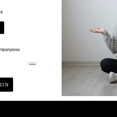
yä
E
ampanjassa
IIN