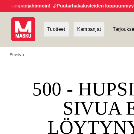
t kampanjahinnoin!
Puutarhakalusteiden loppuunmyynti j
Tuotteet
Kampanjat
Tarjoukse
Etusivu
500 - HUPS
SIVUA 
LÖYTYN