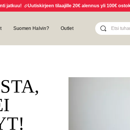
atkuu!
Uutiskirjeen tilaajille 20€ alennus yli 100€ ostoksis
t
Suomen Halvin?
Outlet
ISTA,
EI
YT!