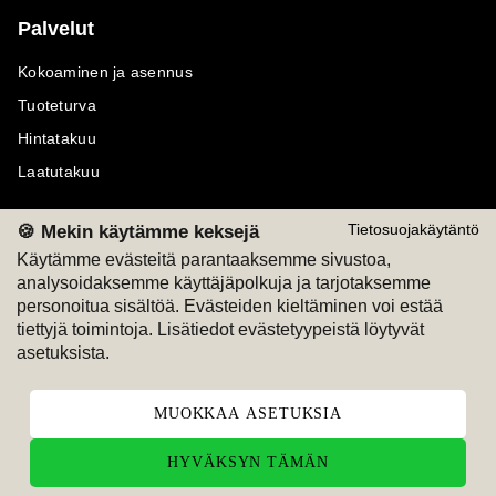
Palvelut
Kokoaminen ja asennus
Tuoteturva
Hintatakuu
Laatutakuu
🍪 Mekin käytämme keksejä
Tietosuojakäytäntö
Käytämme evästeitä parantaaksemme sivustoa,
analysoidaksemme käyttäjäpolkuja ja tarjotaksemme
Maksutavat
Seuraa meitä
personoitua sisältöä. Evästeiden kieltäminen voi estää
tiettyjä toimintoja. Lisätiedot evästetyypeistä löytyvät
M
A
SKU
M
A
SKU
asetuksista.
T
ili
L
a
s
ku
MUOKKAA ASETUKSIA
HYVÄKSYN TÄMÄN