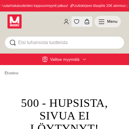
uutarhakalusteiden loppuunmyynti jatkuu!
Uutiskirjeen tilaajille 20€ alennus yl
Menu
Valitse myymälä
Etusivu
500 - HUPSISTA,
SIVUA EI
LÖYTYNYT!